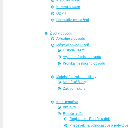
Pracovní místa
Krizová situace
GDPR
Formuláře ke stažení
Život v obvodu
Aktuálně z obvodu
Městský obvod Plzeň 1
Historie území
Významná místa obvodu
Kronika městského obvodu
Mateřské a základní školy
Mateřské školy
Základní školy
Klub Jednička
Aktuality
Rodiče a děti
Registrace - Rodiče a děti
Příspěvek na volnočasové a pobytové 