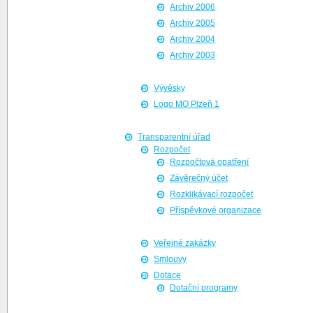
Archiv 2006
Archiv 2005
Archiv 2004
Archiv 2003
Vývěsky
Logo MO Plzeň 1
Transparentní úřad
Rozpočet
Rozpočtová opatření
Závěrečný účet
Rozklikávací rozpočet
Příspěvkové organizace
Veřejné zakázky
Smlouvy
Dotace
Dotační programy