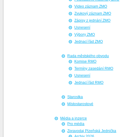
Video záznam ZMO
Zvukový záznam ZMO
Zápisy z jednání ZMO
Usnesení
Výbory ZMO
Jednací řád ZMO
Rada městského obvodu
Komise RMO
Termíny zasedání RMO
Usnesení
Jednací řád RMO
Starostka
Místostarostové
Média a inzerce
Pro média
Zpravodaj Plzeňská Jednička
Archiv 2026