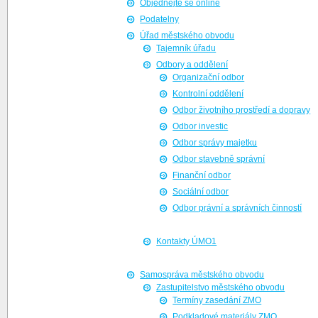
Objednejte se online
Podatelny
Úřad městského obvodu
Tajemník úřadu
Odbory a oddělení
Organizační odbor
Kontrolní oddělení
Odbor životního prostředí a dopravy
Odbor investic
Odbor správy majetku
Odbor stavebně správní
Finanční odbor
Sociální odbor
Odbor právní a správních činností
Kontakty ÚMO1
Samospráva městského obvodu
Zastupitelstvo městského obvodu
Termíny zasedání ZMO
Podkladové materiály ZMO