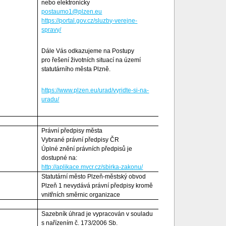
nebo elektronicky
postaumo1@plzen.eu
https://portal.gov.cz/sluzby-verejne-
spravy/
Dále Vás odkazujeme na Postupy
pro řešení životních situací na území
statutárního města Plzně.
https://www.plzen.eu/urad/vyridte-si-na-
uradu/
Právní předpisy města
Vybrané právní předpisy ČR
Úplné znění právních předpisů je
dostupné na:
http://aplikace.mvcr.cz/sbirka-zakonu/
Statutární město Plzeň-městský obvod
Plzeň 1 nevydává právní předpisy kromě
vnitřních směrnic organizace
Sazebník úhrad je vypracován v souladu
s nařízením č. 173/2006 Sb.