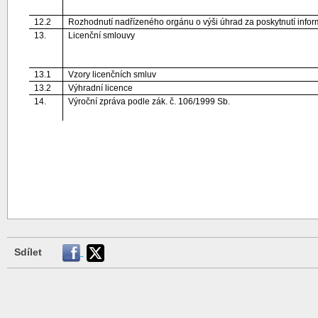
12.2
Rozhodnutí nadřízeného orgánu o výši úhrad za poskytnutí info
13.
Licenční smlouvy
13.1
Vzory licenčních smluv
13.2
Výhradní licence
14.
Výroční zpráva podle zák. č. 106/1999 Sb.
Sdílet