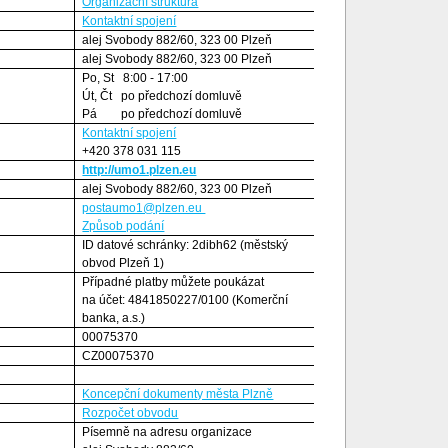
Organizační struktura
Kontaktní spojení
alej Svobody 882/60, 323 00 Plzeň
alej Svobody 882/60, 323 00 Plzeň
Po, St 8:00 - 17:00
Út, Čt po předchozí domluvě
Pá
po předchozí domluvě
Kontaktní spojení
+420 378 031 115
http://umo1.plzen.eu
alej Svobody 882/60, 323 00 Plzeň
postaumo1@plzen.eu
Způsob podání
ID datové schránky: 2dibh62 (městský
obvod Plzeň 1)
Případné platby můžete poukázat
na účet: 4841850227/0100 (Komerční
banka, a.s.)
00075370
CZ00075370
Koncepční dokumenty města Plzně
Rozpočet obvodu
Písemně na adresu organizace