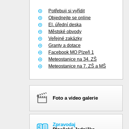
Potřebuji si vyřídit
Objednejte se online
El. úřední deska
Městské obvody
Veřejné zakázky
Granty a dotace
Facebook MO Plzeň 1
Meteostanice na 34. ZŠ
Meteostanice na 7. ZŠ a MŠ
Foto a video galerie
Zpravodaj