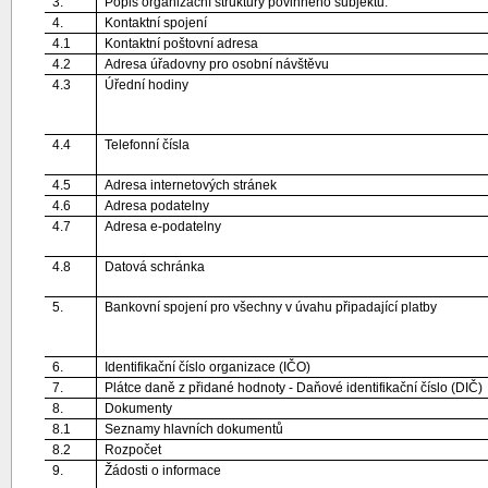
3.
Popis organizační struktury povinného subjektu.
4.
Kontaktní spojení
4.1
Kontaktní poštovní adresa
4.2
Adresa úřadovny pro osobní návštěvu
4.3
Úřední hodiny
4.4
Telefonní čísla
4.5
Adresa internetových stránek
4.6
Adresa podatelny
4.7
Adresa e-podatelny
4.8
Datová schránka
5.
Bankovní spojení pro všechny v úvahu připadající platby
6.
Identifikační číslo organizace (IČO)
7.
Plátce daně z přidané hodnoty - Daňové identifikační číslo (DIČ)
8.
Dokumenty
8.1
Seznamy hlavních dokumentů
8.2
Rozpočet
9.
Žádosti o informace