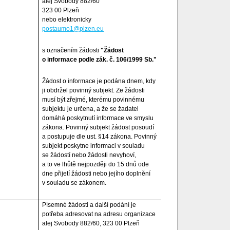
alej Svobody 882/60
323 00 Plzeň
nebo elektronicky
postaumo1@plzen.eu
s označením žádosti
"Žádost
o informace podle zák. č. 106/1999 Sb."
Žádost o informace je podána dnem, kdy
ji obdržel povinný subjekt. Ze žádosti
musí být zřejmé, kterému povinnému
subjektu je určena, a že se žadatel
domáhá poskytnutí informace ve smyslu
zákona. Povinný subjekt žádost posoudí
a postupuje dle ust. §14 zákona. Povinný
subjekt poskytne informaci v souladu
se žádostí nebo žádosti nevyhoví,
a to ve lhůtě nejpozději do 15 dnů ode
dne přijetí žádosti nebo jejího doplnění
v souladu se zákonem.
Písemné žádosti a další podání je
potřeba adresovat na adresu organizace
alej Svobody 882/60, 323 00 Plzeň