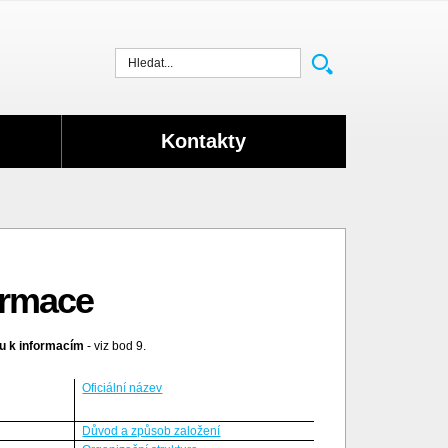
Vyhledat
Kontakty
ormace
pu k informacím
- viz bod 9.
Oficiální název
Důvod a způsob založení