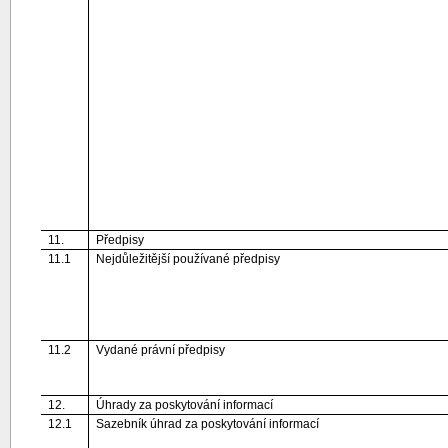
11.
Předpisy
11.1
Nejdůležitější používané předpisy
11.2
Vydané právní předpisy
12.
Úhrady za poskytování informací
12.1
Sazebník úhrad za poskytování informací