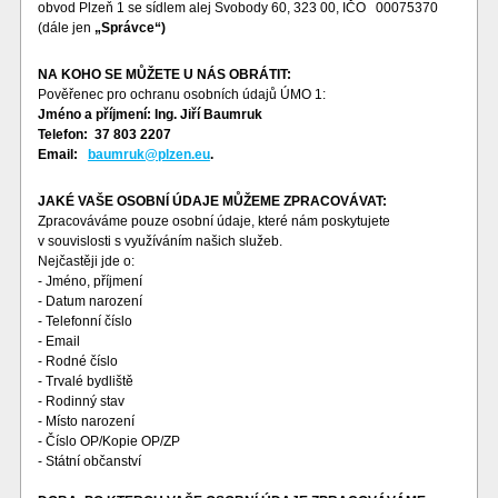
obvod Plzeň 1 se sídlem alej Svobody 60, 323 00, IČO 00075370
(dále jen
„Správce“)
NA KOHO SE MŮŽETE U NÁS OBRÁTIT:
Pověřenec pro ochranu osobních údajů ÚMO 1:
Jméno a příjmení: Ing. Jiří Baumruk
Telefon: 37 803 2207
Email:
baumruk@plzen.eu
.
JAKÉ VAŠE OSOBNÍ ÚDAJE MŮŽEME ZPRACOVÁVAT:
Zpracováváme pouze osobní údaje, které nám poskytujete
v souvislosti s využíváním našich služeb.
Nejčastěji jde o:
- Jméno, příjmení
- Datum narození
- Telefonní číslo
- Email
- Rodné číslo
- Trvalé bydliště
- Rodinný stav
- Místo narození
- Číslo OP/Kopie OP/ZP
- Státní občanství