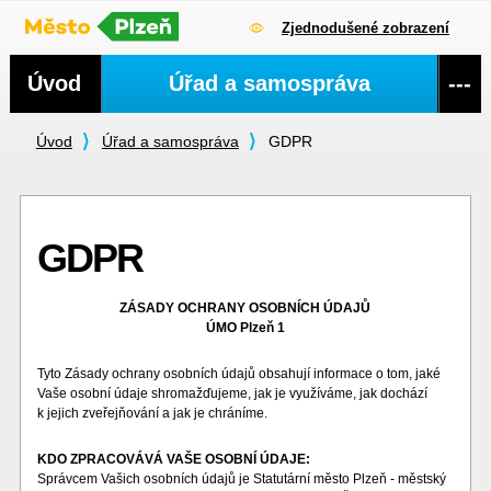
Zjednodušené zobrazení
Navigace
Úvod
Úřad a samospráva
---
Úvod
Úřad a samospráva
GDPR
GDPR
ZÁSADY OCHRANY OSOBNÍCH ÚDAJŮ
ÚMO Plzeň 1
Tyto Zásady ochrany osobních údajů obsahují informace o tom, jaké
Vaše osobní údaje shromažďujeme, jak je využíváme, jak dochází
k jejich zveřejňování a jak je chráníme.
KDO ZPRACOVÁVÁ VAŠE OSOBNÍ ÚDAJE:
Správcem Vašich osobních údajů je Statutární město Plzeň - městský