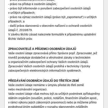
- právo na přístup k osobním údajům;
- právo být informován o porušení zabezpečení osobních údajů
v určitých případech;
- právo na výmaz osobních údajů (právo být „zapomenut“) v určitých
případech; a
- další práva stanovená v obecném nařízení o ochraně osobních
údajů č. 2016/679.
V závěru těchto zásad naleznete formuláře k případnému uplatnění
těchto Vašich práv.
ZPRACOVATELÉ A PŘÍJEMCI OSOBNÍCH ÚDAJŮ
Vaše osobní údaje zpracovává přímo Správce popř. Zpracovatel, jež
rovněž poskytuje dostatečné a věrohodné záruky o technickém
a organizačním zabezpečení ochrany Vašich osobních údajů.
Zpracování Vašich osobních údajů probíhá v technicky i fyzicky
zabezpečených elektronických informačních systémech.
PŘEDÁVÁNÍ OSOBNÍCH ÚDAJŮ DO TŘETÍCH ZEMÍ
Vaše osobní údaje nemáme v úmyslu předat do třetí země
nebo mezinárodní organizaci.
Vaše osobní údaje však mohou být za určitých podmínek zpřístupněny
státním orgánům (soudům, policii, notářům, finančním úřadům apod.,
v rámci výkonu jejich zákonných pravomocí) nebo je můžeme přímo
poskytnout jiným subjektům v rozsahu stanoveném zvláštním