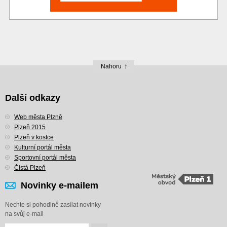
Nahoru
Další odkazy
Web města Plzně
Plzeň 2015
Plzeň v kostce
Kulturní portál města
Sportovní portál města
Čistá Plzeň
Novinky e-mailem
Nechte si pohodlně zasílat novinky
na svůj e-mail