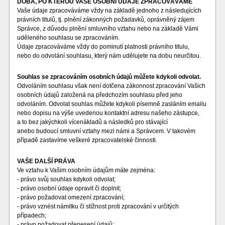
DOBA, PO KTEROU VAŠE OSOBNÍ ÚDAJE ZPRACOVÁVÁME
Vaše údaje zpracováváme vždy na základě jednoho z následujících
právních titulů, tj. plnění zákonných požadavků, oprávněný zájem
Správce, z důvodu plnění smluvního vztahu nebo na základě Vámi
uděleného souhlasu se zpracováním.
Údaje zpracováváme vždy do pominutí platnosti právního titulu,
nebo do odvolání souhlasu, který nám udělujete na dobu neurčitou.
Souhlas se zpracováním osobních údajů můžete kdykoli odvolat.
Odvoláním souhlasu však není dotčena zákonnost zpracování Vašich
osobních údajů založená na předchozím souhlasu před jeho
odvoláním. Odvolat souhlas můžete kdykoli písemně zasláním emailu
nebo dopisu na výše uvedenou kontaktní adresu našeho zástupce,
a to bez jakýchkoli vícenákladů a následků pro stávající
anebo budoucí smluvní vztahy mezi námi a Správcem. V takovém
případě zastavíme veškeré zpracovatelské činnosti.
VAŠE DALŠÍ PRÁVA
Ve vztahu k Vašim osobním údajům máte zejména:
- právo svůj souhlas kdykoli odvolat;
- právo osobní údaje opravit či doplnit;
- právo požadovat omezení zpracování;
- právo vznést námitku či stížnost proti zpracování v určitých
případech;
- právo požadovat přenesení údajů;