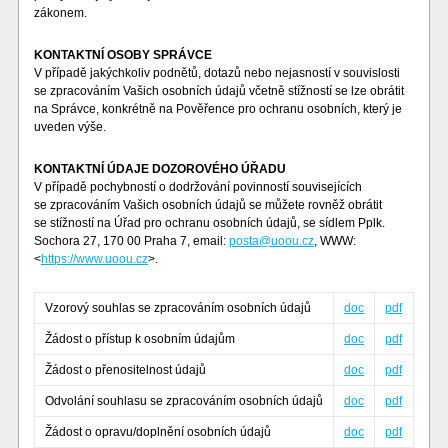
zákonem.
KONTAKTNÍ OSOBY SPRÁVCE
V případě jakýchkoliv podnětů, dotazů nebo nejasností v souvislosti
se zpracováním Vašich osobních údajů včetně stížností se lze obrátit
na Správce, konkrétně na Pověřence pro ochranu osobních, který je
uveden výše.
KONTAKTNÍ ÚDAJE DOZOROVÉHO ÚŘADU
V případě pochybností o dodržování povinností souvisejících
se zpracováním Vašich osobních údajů se můžete rovněž obrátit
se stížností na Úřad pro ochranu osobních údajů, se sídlem Pplk.
Sochora 27, 170 00 Praha 7, email:
posta@uoou.cz
, WWW:
<
https://www.uoou.cz
>.
Vzorový souhlas se zpracováním osobních údajů
doc
pdf
Žádost o přístup k osobním údajům
doc
pdf
Žádost o přenositelnost údajů
doc
pdf
Odvolání souhlasu se zpracováním osobních údajů
doc
pdf
Žádost o opravu/doplnění osobních údajů
doc
pdf