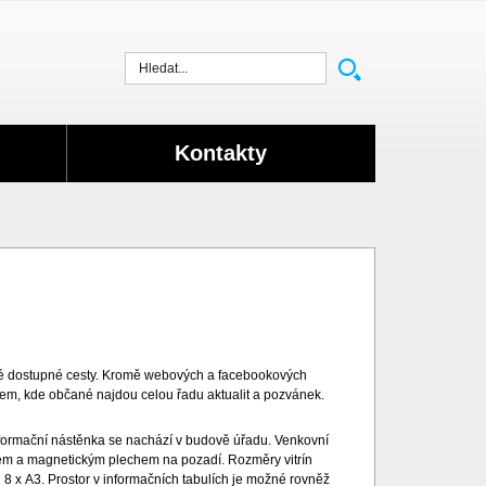
Vyhledat
Kontakty
né dostupné cesty. Kromě webových a facebookových
tem, kde občané najdou celou řadu aktualit a pozvánek.
formační nástěnka se nachází v budově úřadu. Venkovní
klem a magnetickým plechem na pozadí. Rozměry vitrín
8 x A3. Prostor v informačních tabulích je možné rovněž