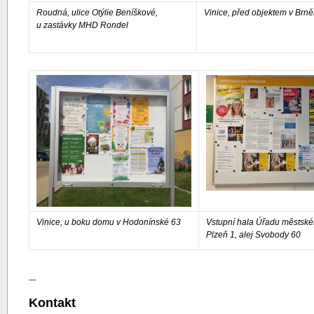
Roudná, ulice Otýlie Beníškové,
Vinice, před objektem v Brn
u zastávky MHD Rondel
Vinice, u boku domu v Hodonínské 63
Vstupní hala Úřadu městsk
Plzeň 1, alej Svobody 60
_
Kontakt