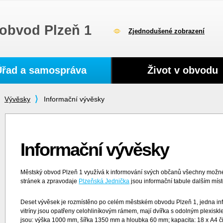
obvod Plzeň 1
Zjednodušené zobrazení
Úřad a samospráva
Život v obvodu
Vývěsky
Informační vývěsky
Informační vývěsky
Městský obvod Plzeň 1 využívá k informování svých občanů všechny mož
stránek a zpravodaje
Plzeňská Jednička
jsou informační tabule dalším mís
Deset vývěsek je rozmístěno po celém městském obvodu Plzeň 1, jedna in
vitríny jsou opatřeny celohliníkovým rámem, mají dvířka s odolným plexis
jsou: výška 1000 mm, šířka 1350 mm a hloubka 60 mm; kapacita: 18 x A4 či 