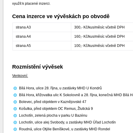
využít k placené inzerci.
Cena inzerce ve vývěskách po obvodě
strana A3
300,- Kč/kus/měsíc včetně DPH
strana A4
160,- Kč/kus/měsíc včetně DPH
strana A5
100,- Kč/kus/měsíc včetně DPH
Rozmístění vývěsek
Venkovní:
Bílá Hora, ulice 28. října, u zastávky MHD U Kondrů
Bílá Hora, křižovatka ulic K Sokolovně a 28. října, konečná MHD Bílá 
Bolevec, před objektem v Kaznějovské 47
Košutka, před objektem OC Remus, Žlutická 9
Lochotín, zelená plocha v parku U Bazénu
Lochotín, ulice alej Svobody, u zastávky MHD Úřad Lochotín
Roudná, ulice Otýlie Beníškové, u zastávky MHD Rondel