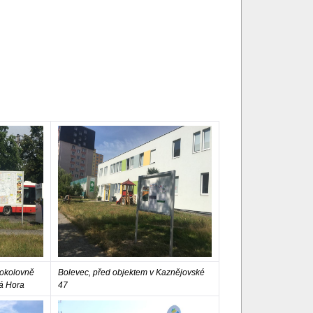
ň
 Sokolovně
Bolevec, před objektem v Kaznějovské
lá Hora
47