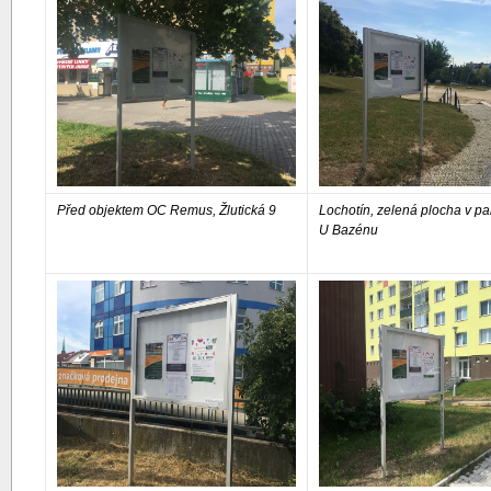
Před objektem OC Remus, Žlutická 9
Lochotín, zelená plocha v pa
U Bazénu