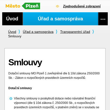
Zjednodušené zobrazení
Navigace
Úvod
Úřad a samospráva
---
Úvod
Úřad a samospráva
Transparentní úřad
Smlouvy
Smlouvy
Dotační smlouvy MO Plzeň 1 zveřejněné dle § 10d zákona 250/2000
Sb. - Zákon o rozpočtových pravidlech územních rozpočtů.
Dotační smlouvy
Všechny smlouvy o poskytnutí dotace nebo návratné finanční
výpomoci (dle § 10d zákona č. 250/2000 Sb., o rozpočtových
pravidlech územních rozpočtů, v platném znění) se v souladu se