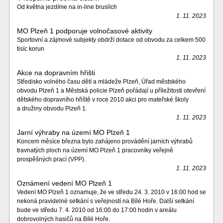
Od května jezdíme na in-line bruslích
1. 11. 2023
MO Plzeň 1 podporuje volnočasové aktivity
Sportovní a zájmové subjekty obdrží dotace od obvodu za celkem 500
tisíc korun
1. 11. 2023
Akce na dopravním hřišti
Středisko volného času dětí a mládeže Plzeň, Úřad městského
obvodu Plzeň 1 a Městská policie Plzeň pořádají u příležitosti otevření
dětského dopravního hřiště v roce 2010 akci pro mateřské školy
a družiny obvodu Plzeň 1.
1. 11. 2023
Jarní výhraby na území MO Plzeň 1
Koncem měsíce března bylo zahájeno provádění jarních výhrabů
travnatých ploch na území MO Plzeň 1 pracovníky veřejně
prospěšných prací (VPP).
1. 11. 2023
Oznámení vedení MO Plzeň 1
Vedení MO Plzeň 1 oznamuje, že ve středu 24. 3. 2010 v 16:00 hod se
nekoná pravidelné setkání s veřejností na Bílé Hoře. Další setkání
bude ve středu 7. 4. 2010 od 16:00 do 17:00 hodin v areálu
dobrovolných hasičů na Bílé Hoře.