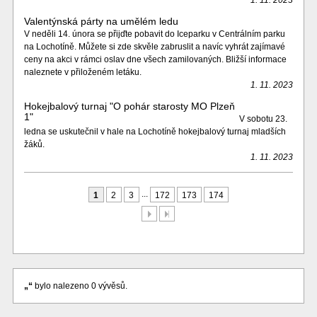
1. 11. 2023
Valentýnská párty na umělém ledu
V neděli 14. února se přijďte pobavit do Iceparku v Centrálním parku
na Lochotíně. Můžete si zde skvěle zabruslit a navíc vyhrát zajímavé
ceny na akci v rámci oslav dne všech zamilovaných. Bližší informace
naleznete v přiloženém letáku.
1. 11. 2023
Hokejbalový turnaj "O pohár starosty MO Plzeň
1"
V sobotu 23.
ledna se uskutečnil v hale na Lochotíně hokejbalový turnaj mladších
žáků.
1. 11. 2023
...
1
2
3
172
173
174
Další
Poslední
„“
bylo nalezeno 0 vývěsů.