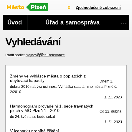
Zjednodušené zobrazení
Navigace
Úvod
Úřad a samospráva
---
Vyhledávání
Řadit podle:
Nejnovějších
Relevance
Změny ve vyhlášce města o poplatcích z
ubytovací kapacity
Dnem 1.
dubna 2010 nabývá účinnosti Vyhláška statutárního města Plzně č.
2/2010
1. 11. 2023
Harmonogram provádělní 1. seče travnatých
ploch v MO Plzeň 1 - 2010
Od 22. dubna
do 24. května se bude sekat
1. 11. 2023
V Iceparku probíhá čištění