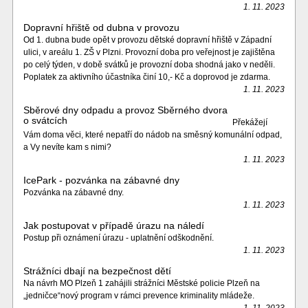
1. 11. 2023
Dopravní hřiště od dubna v provozu
Od 1. dubna bude opět v provozu dětské dopravní hřiště v Západní
ulici, v areálu 1. ZŠ v Plzni. Provozní doba pro veřejnost je zajištěna
po celý týden, v době svátků je provozní doba shodná jako v neděli.
Poplatek za aktivního účastníka činí 10,- Kč a doprovod je zdarma.
1. 11. 2023
Sběrové dny odpadu a provoz Sběrného dvora
o svátcích
Překážejí
Vám doma věci, které nepatří do nádob na směsný komunální odpad,
a Vy nevíte kam s nimi?
1. 11. 2023
IcePark - pozvánka na zábavné dny
Pozvánka na zábavné dny.
1. 11. 2023
Jak postupovat v případě úrazu na náledí
Postup při oznámení úrazu - uplatnění odškodnění.
1. 11. 2023
Strážníci dbají na bezpečnost dětí
Na návrh MO Plzeň 1 zahájili strážníci Městské policie Plzeň na
„jedničce“nový program v rámci prevence kriminality mládeže.