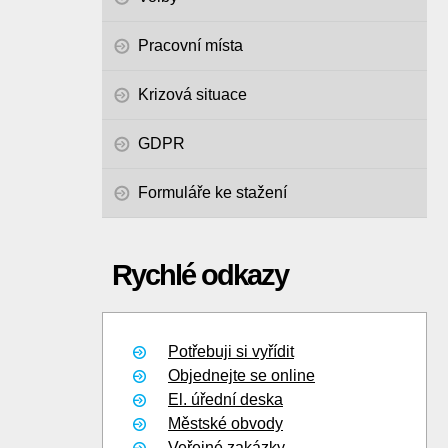
Pracovní místa
Krizová situace
GDPR
Formuláře ke stažení
Rychlé odkazy
Potřebuji si vyřídit
Objednejte se online
El. úřední deska
Městské obvody
Veřejné zakázky