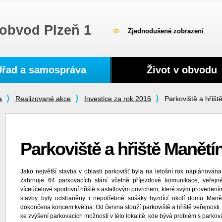
obvod Plzeň 1
Zjednodušené zobrazení
Úřad a samospráva
Život v obvodu
a
Realizované akce
Investice za rok 2016
Parkoviště a hřišt
Parkoviště a hřiště Manětí
Jako největší stavba v oblasti parkovišť byla na letošní rok naplánována
zahrnuje 64 parkovacích stání včetně příjezdové komunikace, veřejné
víceúčelové sportovní hřiště s asfaltovým povrchem, které svým provedením
stavby byly odstraněny i nepotřebné sušáky hyzdící okolí domu Maně
dokončena koncem května. Od června slouží parkoviště a hřiště veřejnosti.
ke zvýšení parkovacích možností v této lokalitě, kde bývá problém s parkov