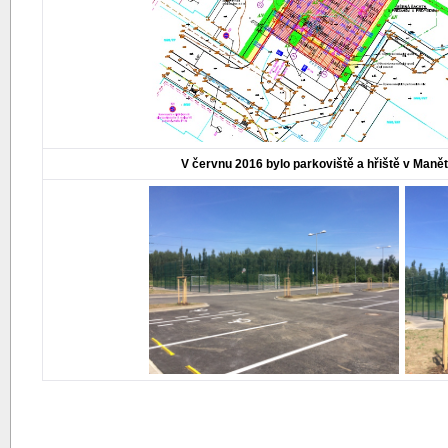
V červnu 2016 bylo parkoviště a hřiště v Maně