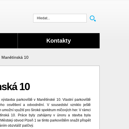
Vyhledat
Kontakty
ě Manětínská 10
nská 10
 výstavba parkoviště v Manětínské 10. Vlastní parkoviště
ho osvětlení a odvodnění. V sousedství vzniklo ještě
 umožní využití pro široké spektrum míčových her. V rámci
tínská 10. Práce byly zahájeny v únoru a stavba byla
 Městský obvod Plzeň 1 se tímto parkovištěm snažil přispět
áním obzvlášť palčivý.