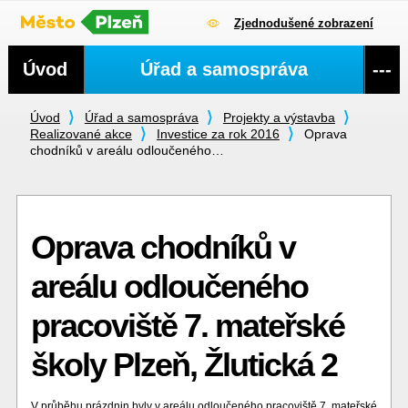
Zjednodušené zobrazení
Navigace
Úvod
Úřad a samospráva
---
Úvod
Úřad a samospráva
Projekty a výstavba
Realizované akce
Investice za rok 2016
Oprava
chodníků v areálu odloučeného…
Oprava chodníků v
areálu odloučeného
pracoviště 7. mateřské
školy Plzeň, Žlutická 2
V průběhu prázdnin byly v areálu odloučeného pracoviště 7. mateřské