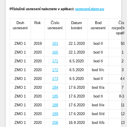
Příslušné usnesení naleznete v aplikaci:
usnesení.plzen.eu
Druh
Rok
Číslo
Datum
Bod
Číslo
usnesení
usnesení
konání
usnesení
rozpočto
opatře
ZMO 1
2019
161
22.1.2020
bod II
50
ZMO 1
2020
165
22.1.2020
bod II
1
ZMO 1
2020
171
6.5.2020
bod II
2
ZMO 1
2020
172
6.5.2020
bod II/c
3
ZMO 1
2020
173
6.5.2020
bod II
4-6
ZMO 1
2020
184
17.6.2020
bod II/a
7
ZMO 1
2020
185
17.6.2020
bod II
8-10
ZMO 1
2020
188
17.6.2020
bod II/e
11
ZMO 1
2020
189
17.6.2020
bod II/d
12
ZMO 1
2020
206
16.9.2020
bod II/b
13