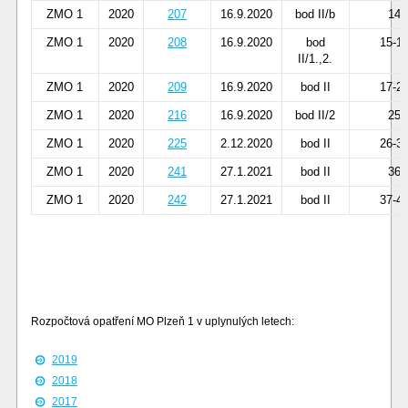
ZMO 1
2020
207
16.9.2020
bod II/b
14
ZMO 1
2020
208
16.9.2020
bod
15-1
II/1.,2.
ZMO 1
2020
209
16.9.2020
bod II
17-2
ZMO 1
2020
216
16.9.2020
bod II/2
25
ZMO 1
2020
225
2.12.2020
bod II
26-3
ZMO 1
2020
241
27.1.2021
bod II
36
ZMO 1
2020
242
27.1.2021
bod II
37-4
Rozpočtová opatření MO Plzeň 1 v uplynulých letech:
2019
2018
2017