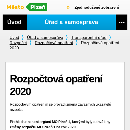
Zjednodušené zobrazení
Navigace
Úvod
Úřad a samospráva
---
Úvod
Úřad a samospráva
Transparentní úřad
Rozpočet
Rozpočtová opatření
Rozpočtová opatření
2020
Rozpočtová opatření
2020
Rozpočtovým opatřením se provádí změna závazných ukazatelů
rozpočtu.
Přehled usnesení orgánů MO Plzeň 1, kterými byly schváleny
změny rozpočtu MO Plzeň 1 na rok 2020