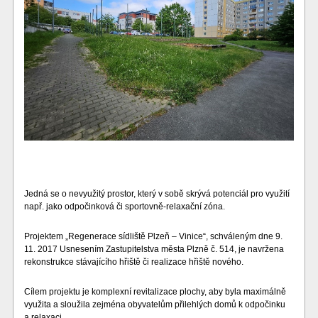
Jedná se o nevyužitý prostor, který v sobě skrývá potenciál pro využití
např. jako odpočinková či sportovně-relaxační zóna.
Projektem „Regenerace sídliště Plzeň – Vinice“, schváleným dne 9.
11. 2017 Usnesením Zastupitelstva města Plzně č. 514, je navržena
rekonstrukce stávajícího hřiště či realizace hřiště nového.
Cílem projektu je komplexní revitalizace plochy, aby byla maximálně
využita a sloužila zejména obyvatelům přilehlých domů k odpočinku
a relaxaci.