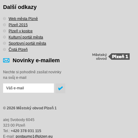
Další odkazy
Web města Plzně
Plzeň 2015
Plzeň v kostce
Kulturní portál města
Sportovní portál města
Čistá Plzeň
Novinky e-mailem
Nechte si pohodlně zasílat novinky
na svůj e-mail
© 2026 Městský obvod Plzeň 1
alej Svobody 6045
323 00 Plzeň
Tel.:
+420 378 031 115
E-mail:
postaumo1@plzen.eu