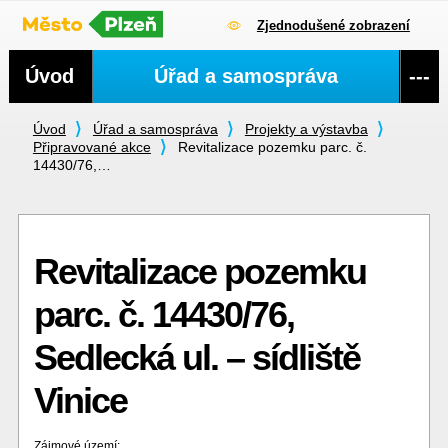
Zjednodušené zobrazení
Navigace
Úvod
Úřad a samospráva
---
Úvod
Úřad a samospráva
Projekty a výstavba
Připravované akce
Revitalizace pozemku parc. č.
14430/76,…
Revitalizace pozemku
parc. č. 14430/76,
Sedlecká ul. – sídliště
Vinice
Zájmové území: