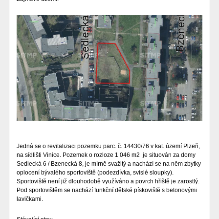
Jedná se o revitalizaci pozemku parc. č. 14430/76 v kat. území Plzeň,
na sídlišti Vinice. Pozemek o rozloze 1 046 m2 je situován za domy
Sedlecká 6 / Bzenecká 8, je mírně svažitý a nachází se na něm zbytky
oplocení bývalého sportoviště (podezdívka, svislé sloupky).
Sportoviště není již dlouhodobě využíváno a povrch hřiště je zarostlý.
Pod sportovištěm se nachází funkční dětské pískoviště s betonovými
lavičkami.