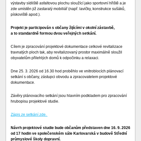
výstavby sídliště asfaltovou plochu sloužící jako sportovní hřiště a je
zde umístěn již zastaralý mobiliář (např. lavičky, konstrukce sušáků,
pískoviště apod.).
Projekt je participován s občany žijícími v okolní zástavbě,
a to standardně formou dvou veřejných setkání.
Cílem je zpracování projektové dokumentace celkové revitalizace
travnatých ploch tak, aby revitalizovaný prostor maximálně sloužil
obyvatelům přilehlých domů k odpočinku a relaxaci.
Dne 25. 3. 2026 od 16.30 hod proběhlo ve vnitroblocích plánovací
setkání s občany, zástupci obvodu a zpracovatelem projektové
dokumentace.
Závěry plánovacího setkání jsou hlavním podkladem pro zpracování
hrubopisu projektové studie.
Zápis ze setkání zde.
Návrh projektové studie bude občanům představen dne 16. 9. 2026
od 17 hodin ve společenském sále Karlovarská v budově Střední
průmyslové školy dopravní.