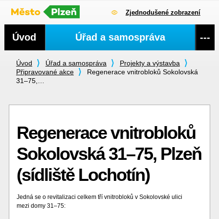
Zjednodušené zobrazení
Navigace
Úvod
Úřad a samospráva
---
Úvod
Úřad a samospráva
Projekty a výstavba
Připravované akce
Regenerace vnitrobloků Sokolovská
31–75,…
Regenerace vnitrobloků
Sokolovská 31–75, Plzeň
(sídliště Lochotín)
Jedná se o revitalizaci celkem tří vnitrobloků v Sokolovské ulici
mezi domy 31–75: