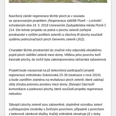
Navržený záměr regenerace těchto ploch je v souladu
se zpracovaným projektem „Regenerace sídliště Plzeň – Lochotín“,
schváleným dne 24. 5. 2018 Usnesením Zastupitelstva města Plzně č.
214. Dle tohoto projektu se jedná o plochu zeleně (veřejné
prostranství s vyšším podílem zeleně) a všechny tři plochy součástí
systému jednoznačných ploch Generelu zeleně (JGZ).
Charakter těchto prostranství do značné míry odpovídá obvyklému
pojetí ploch sídlištní zeleně mezi domy. Většinu jeho povrchu tvoří
travnaté plochy, do nichž byla zakomponována občanská vybavenost.
Projekt bude navazovat na již dokončený participační projekt
regenerace vnitrobloku Sokolovská 25-39 (realizace v roce 2024)
a bude zaměřen zejména na revitalizaci ploch zeleně, které zabírají
vždy zhruba polovinu prostoru mezi domy. Zbývající část tvoří
komunikace a parkovací plochy, které součástí projektu regenerace
nebudou.
Stávající plochy zeleně jsou zatravněné, doplněné vzrostlou zelení
a přístupovými chodníky s živičným povrchem, případně s povrchem
z betonové zámkové dlažby. Každý vnitroblok obsahuje již z doby