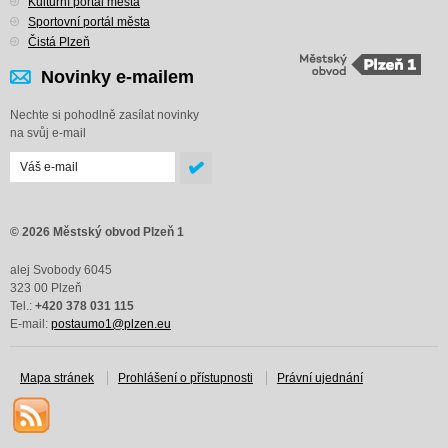
Kulturní portál města
Sportovní portál města
Čistá Plzeň
Novinky e-mailem
Nechte si pohodlně zasílat novinky
na svůj e-mail
© 2026 Městský obvod Plzeň 1
alej Svobody 6045
323 00 Plzeň
Tel.:
+420 378 031 115
E-mail:
postaumo1@plzen.eu
Mapa stránek
Prohlášení o přístupnosti
Právní ujednání