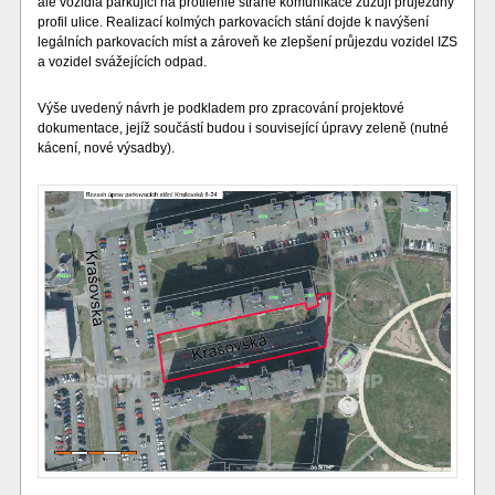
ale vozidla parkující na protilehlé straně komunikace zužují průjezdný
profil ulice. Realizací kolmých parkovacích stání dojde k navýšení
legálních parkovacích míst a zároveň ke zlepšení průjezdu vozidel IZS
a vozidel svážejících odpad.
Výše uvedený návrh je podkladem pro zpracování projektové
dokumentace, jejíž součástí budou i související úpravy zeleně (nutné
kácení, nové výsadby).