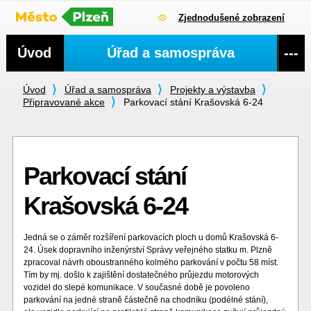
Zjednodušené zobrazení
Navigace
Úvod
Úřad a samospráva
---
Úvod
Úřad a samospráva
Projekty a výstavba
Připravované akce
Parkovací stání Krašovská 6-24
Parkovací stání
Krašovská 6-24
Jedná se o záměr rozšíření parkovacích ploch u domů Krašovská 6-
24. Úsek dopravního inženýrství Správy veřejného statku m. Plzně
zpracoval návrh oboustranného kolmého parkování v počtu 58 míst.
Tím by mj. došlo k zajištění dostatečného průjezdu motorových
vozidel do slepé komunikace. V současné době je povoleno
parkování na jedné straně částečně na chodníku (podélné stání),