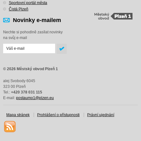
Sportovní portál města
Čistá Plzeň
Novinky e-mailem
Nechte si pohodlně zasílat novinky
na svůj e-mail
© 2026 Městský obvod Plzeň 1
alej Svobody 6045
323 00 Plzeň
Tel.:
+420 378 031 115
E-mail:
postaumo1@plzen.eu
Mapa stránek
Prohlášení o přístupnosti
Právní ujednání