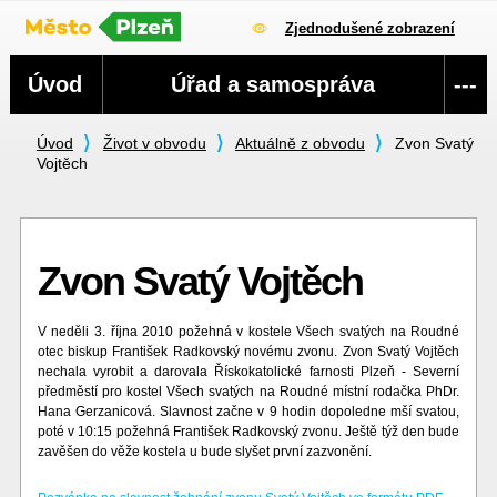
Zjednodušené zobrazení
Navigace
Úvod
Úřad a samospráva
---
Úvod
Život v obvodu
Aktuálně z obvodu
Zvon Svatý
Vojtěch
Zvon Svatý Vojtěch
V neděli 3. října 2010 požehná v kostele Všech svatých na Roudné
otec biskup František Radkovský novému zvonu. Zvon Svatý Vojtěch
nechala vyrobit a darovala Řískokatolické farnosti Plzeň - Severní
předměstí pro kostel Všech svatých na Roudné místní rodačka PhDr.
Hana Gerzanicová. Slavnost začne v 9 hodin dopoledne mší svatou,
poté v 10:15 požehná František Radkovský zvonu. Ještě týž den bude
zavěšen do věže kostela u bude slyšet první zazvonění.