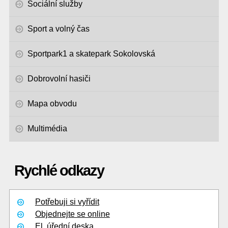
Sociální služby
Sport a volný čas
Sportpark1 a skatepark Sokolovská
Dobrovolní hasiči
Mapa obvodu
Multimédia
Rychlé odkazy
Potřebuji si vyřídit
Objednejte se online
El. úřední deska