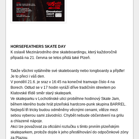
HORSEFEATHERS SKATE DAY
K oslavě Mezinárodního dne skateboardingu, který každoročně
připadá na 21. června se letos přidá také Plzeň.
Takže všichni vytáhněte své skateboardy nebo longboardy a přijďte!
Je to přeci i váš den.
V pondělí 21.6. je sraz v 16:45 na konečné tramvaje číslo 4 na
Borech. Odtud se v 17 hodin vyráží dříve tradičním streetem po
Klatovské třídě směr starý skatepark.
Ve skateparku v Lochotínské ulici proběhne hodinový Skate Jam,
během kterého bude hrát plzeňská hardcore-punk skupina BARREL.
Nejlepší tři tricky budou odměněny věcnými cenami, vítěze mezi
sebou vyberou sami závodníci. Chybět nebude občerstvení na grilu
a chlazené nápoje.
Akci lze považovat za oficiální rozlučku s tímto prvním plzeňským
skateparkem, protože dojde k jeho přestěhování do odpočinkové zóny
za Plazou.