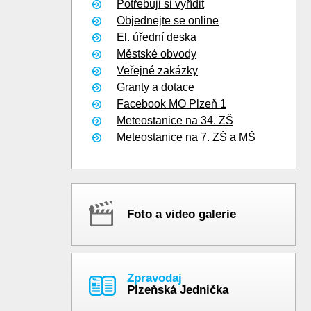
Potřebuji si vyřídit
Objednejte se online
El. úřední deska
Městské obvody
Veřejné zakázky
Granty a dotace
Facebook MO Plzeň 1
Meteostanice na 34. ZŠ
Meteostanice na 7. ZŠ a MŠ
Foto a video galerie
Zpravodaj
Plzeňská Jednička