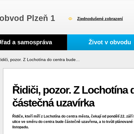
obvod Plzeň 1
Zjednodušené zobrazení
Úřad a samospráva
Život v obvodu
idiči, pozor. Z Lochotína do centra bude…
Řidiči, pozor. Z Lochotína
částečná uzavírka
Řidiče, kteří míří z Lochotína do centra města, čekají od pondělí 22. z
ulice ve směru do centra bude částečně uzavřena, a to kvůli plánované
listopadu.