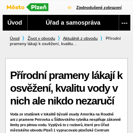
Zjednodušené zobrazení
Navigace
Úvod
Úřad a samospráva
---
Úvod
Život v obvodu
Aktuálně z obvodu
Přírodní
prameny lákají k osvěžení, kvalitu…
Přírodní prameny lákají k
osvěžení, kvalitu vody v
nich ale nikdo nezaručí
Voda ze studánek v lokalitě bývalé osady Amerika na Roudné
ani z pramene Petrovka u Šídlovského rybníka nesplňuje zákonné
limity pro pitnou vodu. Vyplývá to z rozborů, které pro Úřad
městského obvodu Plzeň 1 vypracovalo plzeňské Centrum