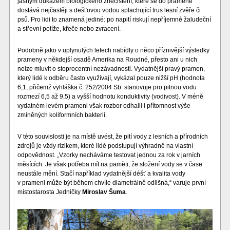
jasným důkazem biologického znečištění, které se do pramene
dostává nejčastěji s dešťovou vodou splachující trus lesní zvěře či
psů. Pro lidi to znamená jediné: po napití riskují nepříjemné žaludeční
a střevní potíže, křeče nebo zvracení.
Podobně jako v uplynulých letech nabídly o něco příznivější výsledky
prameny v někdejší osadě Amerika na Roudné, přesto ani u nich
nelze mluvit o stoprocentní nezávadnosti. Vydatnější pravý pramen,
který lidé k odběru často využívají, vykázal pouze nižší pH (hodnota
6,1, přičemž vyhláška č. 252/2004 Sb. stanovuje pro pitnou vodu
rozmezí 6,5 až 9,5) a vyšší hodnotu konduktivity (vodivost). V méně
vydatném levém prameni však rozbor odhalil i přítomnost výše
zmíněných koliformních bakterií.
V této souvislosti je na místě uvést, že pití vody z lesních a přírodních
zdrojů je vždy rizikem, které lidé podstupují výhradně na vlastní
odpovědnost. „Vzorky necháváme testovat jednou za rok v jarních
měsících. Je však potřeba mít na paměti, že složení vody se v čase
neustále mění. Stačí například vydatnější déšť a kvalita vody
v prameni může být během chvíle diametrálně odlišná,“ varuje první
místostarosta Jedničky
Miroslav Šuma
.