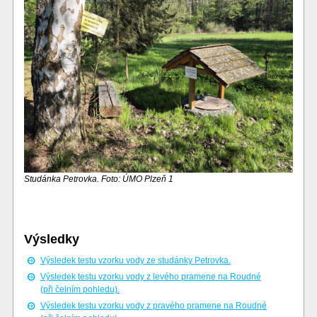
Studánka Petrovka. Foto: ÚMO Plzeň 1
Výsledky
Výsledek testu vzorku vody ze studánky Petrovka.
Výsledek testu vzorku vody z levého pramene na Roudné
(při čelním pohledu).
Výsledek testu vzorku vody z pravého pramene na Roudné