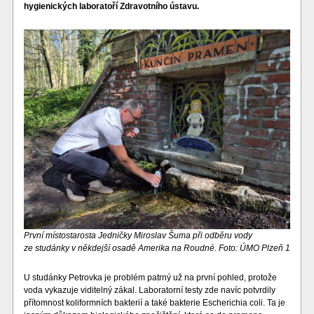
hygienických laboratoří Zdravotního ústavu.
První místostarosta Jedničky Miroslav Šuma při odběru vody
ze studánky v někdejší osadě Amerika na Roudné. Foto: ÚMO Plzeň 1
U studánky Petrovka je problém patrný už na první pohled, protože
voda vykazuje viditelný zákal. Laboratorní testy zde navíc potvrdily
přítomnost koliformních bakterií a také bakterie Escherichia coli. Ta je