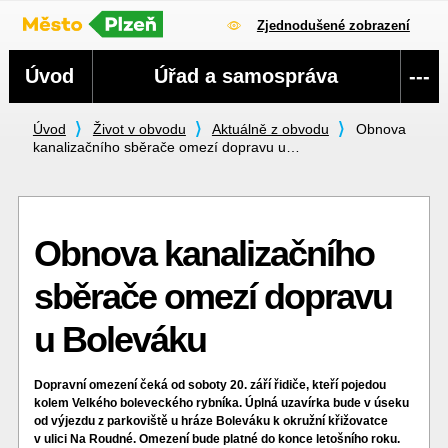
Zjednodušené zobrazení
Navigace
Úvod
Úřad a samospráva
---
Úvod
Život v obvodu
Aktuálně z obvodu
Obnova
kanalizačního sběrače omezí dopravu u…
Obnova kanalizačního
sběrače omezí dopravu
u Boleváku
Dopravní omezení čeká od soboty 20. září řidiče, kteří pojedou
kolem Velkého boleveckého rybníka. Úplná uzavírka bude v úseku
od výjezdu z parkoviště u hráze Boleváku k okružní křižovatce
v ulici Na Roudné. Omezení bude platné do konce letošního roku.