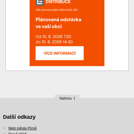
Nahoru
Další odkazy
Web města Plzně