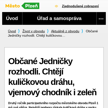
Zjednodušené zobrazení
Navigace
Úvod
Úřad a samospráva
---
Úvod
Život v obvodu
Aktuálně z obvodu
Občané
Jedničky rozhodli. Chtějí kuličkovou…
Občané Jedničky
rozhodli. Chtějí
kuličkovou dráhu,
vjemový chodník i zeleň
Druhý ročník participativního rozpočtu městského obvodu Plzeň 1
má své vítěze. Největší podporu získala kuličková dráha v parku