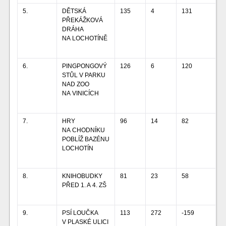
5.
DĚTSKÁ
135
4
131
PŘEKÁŽKOVÁ
DRÁHA
NA LOCHOTÍNĚ
6.
PINGPONGOVÝ
126
6
120
STŮL V PARKU
NAD ZOO
NA VINICÍCH
7.
HRY
96
14
82
NA CHODNÍKU
POBLÍŽ BAZÉNU
LOCHOTÍN
8.
KNIHOBUDKY
81
23
58
PŘED 1. A 4. ZŠ
9.
PSÍ LOUČKA
113
272
-159
V PLASKÉ ULICI