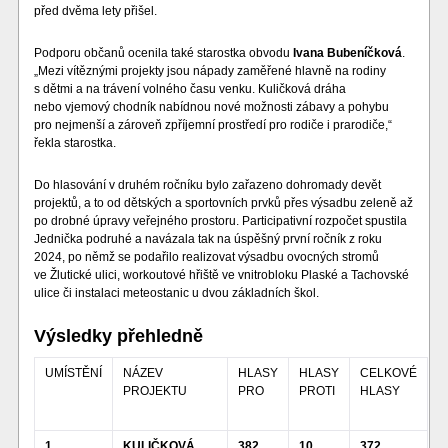
před dvěma lety přišel.
Podporu občanů ocenila také starostka obvodu
Ivana Bubeníčková
.
„Mezi vítěznými projekty jsou nápady zaměřené hlavně na rodiny
s dětmi a na trávení volného času venku. Kuličková dráha
nebo vjemový chodník nabídnou nové možnosti zábavy a pohybu
pro nejmenší a zároveň zpříjemní prostředí pro rodiče i prarodiče,“
řekla starostka.
Do hlasování v druhém ročníku bylo zařazeno dohromady devět
projektů, a to od dětských a sportovních prvků přes výsadbu zeleně až
po drobné úpravy veřejného prostoru. Participativní rozpočet spustila
Jednička podruhé a navázala tak na úspěšný první ročník z roku
2024, po němž se podařilo realizovat výsadbu ovocných stromů
ve Žlutické ulici, workoutové hřiště ve vnitrobloku Plaské a Tachovské
ulice či instalaci meteostanic u dvou základních škol.
Výsledky přehledně
UMÍSTĚNÍ
NÁZEV
HLASY
HLASY
CELKOVÉ
PROJEKTU
PRO
PROTI
HLASY
1.
KULIČKOVÁ
382
10
372