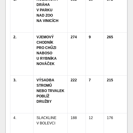
DRÁHA
V PARKU
NAD ZOO
NA VINICÍCH
2.
VJEMOVÝ
274
9
265
CHODNÍK
PRO CHŮZI
NABOSO
U RYBNÍKA
NOVÁČEK
3.
VÝSADBA
222
7
215
STROMŮ
NEBO TRVALEK
POBLÍŽ
DRUŽBY
4.
SLACKLINE
188
12
176
V BOLEVCI