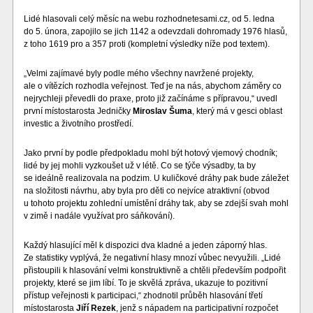
Lidé hlasovali celý měsíc na webu rozhodnetesami.cz, od 5. ledna
do 5. února, zapojilo se jich 1142 a odevzdali dohromady 1976 hlasů,
z toho 1619 pro a 357 proti (kompletní výsledky níže pod textem).
„Velmi zajímavé byly podle mého všechny navržené projekty,
ale o vítězích rozhodla veřejnost. Teď je na nás, abychom záměry co
nejrychleji převedli do praxe, proto již začínáme s přípravou,“ uvedl
první místostarosta Jedničky
Miroslav Šuma
, který má v gesci oblast
investic a životního prostředí.
Jako první by podle předpokladu mohl být hotový vjemový chodník;
lidé by jej mohli vyzkoušet už v létě. Co se týče výsadby, ta by
se ideálně realizovala na podzim. U kuličkové dráhy pak bude záležet
na složitosti návrhu, aby byla pro děti co nejvíce atraktivní (obvod
u tohoto projektu zohlední umístění dráhy tak, aby se zdejší svah mohl
v zimě i nadále využívat pro sáňkování).
Každý hlasující měl k dispozici dva kladné a jeden záporný hlas.
Ze statistiky vyplývá, že negativní hlasy mnozí vůbec nevyužili. „Lidé
přistoupili k hlasování velmi konstruktivně a chtěli především podpořit
projekty, které se jim líbí. To je skvělá zpráva, ukazuje to pozitivní
přístup veřejnosti k participaci,“ zhodnotil průběh hlasování třetí
místostarosta
Jiří Rezek
, jenž s nápadem na participativní rozpočet