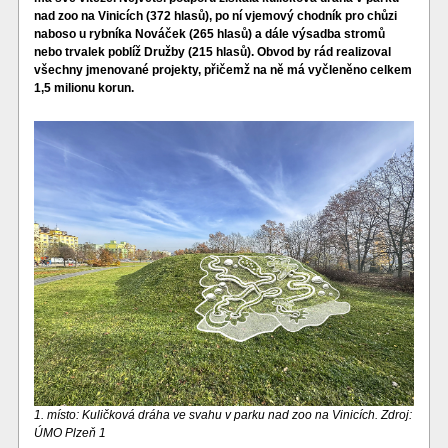
nad zoo na Vinicích (372 hlasů), po ní vjemový chodník pro chůzi
naboso u rybníka Nováček (265 hlasů) a dále výsadba stromů
nebo trvalek poblíž Družby (215 hlasů). Obvod by rád realizoval
všechny jmenované projekty, přičemž na ně má vyčleněno celkem
1,5 milionu korun.
1. místo: Kuličková dráha ve svahu v parku nad zoo na Vinicích. Zdroj:
ÚMO Plzeň 1