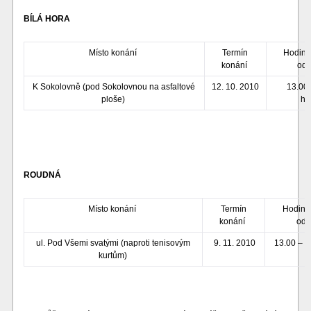
BÍLÁ HORA
Místo konání
Termín
Hodiny
konání
od
K Sokolovně (pod Sokolovnou na asfaltové
12. 10. 2010
13.00 
ploše)
ho
ROUDNÁ
Místo konání
Termín
Hodiny
konání
odp
ul. Pod Všemi svatými (naproti tenisovým
9. 11. 2010
13.00 – 1
kurtům)