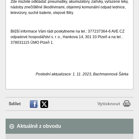
Zde můžete odkládat: pneumatiky, akumulátory, zářivky, vyřazené léky,
nádoby znečištěné škodlivinami, objemný komunální odpad lednice,
televizory, suché baterie, olejové filtry.
Bližší informace Vám rádi poskytneme na tel.: 377237364-6 AVE CZ
odpadové hospodářství s. r. o., Hankova 14, 301 33 Plzeň a na tel.:
378031115 ÚMO Plzeň 1.
Poslední aktualizace: 1. 11. 2023, Bachmannová Šárka
Sdílet
Vytisknout
Aktuálně z obvodu