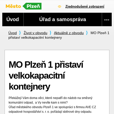
Zjednodušené zobrazení
Navigace
Úvod
Úřad a samospráva
---
Úvod
Život v obvodu
Aktuálně z obvodu
MO Plzeň 1
přistaví velkokapacitní kontejnery
MO Plzeň 1 přistaví
velkokapacitní
kontejnery
Překážejí Vám doma věci, které nepatří do nádob na směsný
komunální odpad, a Vy nevíte kam s nimi?
Úřad městského obvodu Plzeň 1 ve spolupráci s firmou AVE CZ
odpadové hospodářství s. r. o. pořádají sběrové dny odpadu.