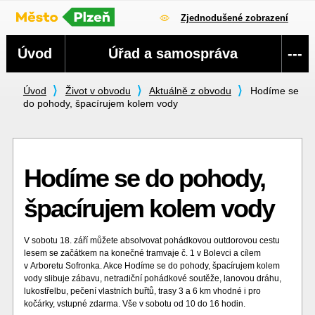
Zjednodušené zobrazení
Navigace
Úvod
Úřad a samospráva
---
Úvod
Život v obvodu
Aktuálně z obvodu
Hodíme se
do pohody, špacírujem kolem vody
Hodíme se do pohody,
špacírujem kolem vody
V sobotu 18. září můžete absolvovat pohádkovou outdorovou cestu
lesem se začátkem na konečné tramvaje č. 1 v Bolevci a cílem
v Arboretu Sofronka. Akce Hodíme se do pohody, špacírujem kolem
vody slibuje zábavu, netradiční pohádkové soutěže, lanovou dráhu,
lukostřelbu, pečení vlastních buřtů, trasy 3 a 6 km vhodné i pro
kočárky, vstupné zdarma. Vše v sobotu od 10 do 16 hodin.