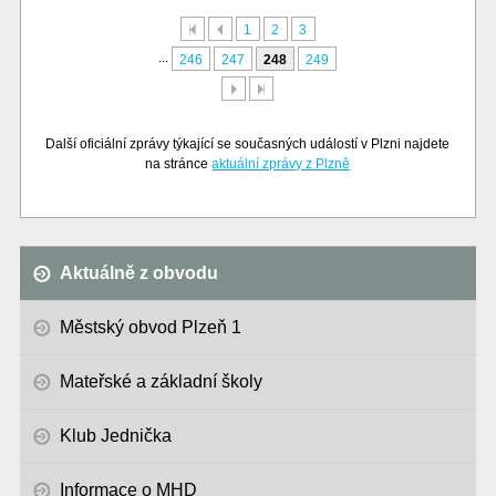
První
Předchozí
1
2
3
...
246
247
248
249
Další
Poslední
Další oficiální zprávy týkající se současných událostí v Plzni najdete
na stránce
aktuální zprávy z Plzně
Aktuálně z obvodu
Městský obvod Plzeň 1
Mateřské a základní školy
Klub Jednička
Informace o MHD