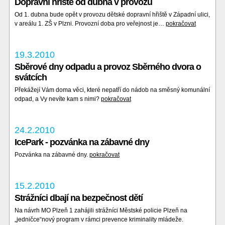
Dopravní hřiště od dubna v provozu
Od 1. dubna bude opět v provozu dětské dopravní hřiště v Západní ulici,
v areálu 1. ZŠ v Plzni. Provozní doba pro veřejnost je…
pokračovat
19.3.2010
Sběrové dny odpadu a provoz Sběrného dvora o
svátcích
Překážejí Vám doma věci, které nepatří do nádob na směsný komunální
odpad, a Vy nevíte kam s nimi?
pokračovat
24.2.2010
IcePark - pozvánka na zábavné dny
Pozvánka na zábavné dny.
pokračovat
15.2.2010
Strážníci dbají na bezpečnost dětí
Na návrh MO Plzeň 1 zahájili strážníci Městské policie Plzeň na
„jedničce“nový program v rámci prevence kriminality mládeže.