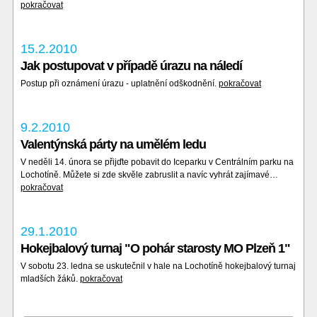
pokračovat
15.2.2010
Jak postupovat v případě úrazu na náledí
Postup při oznámení úrazu - uplatnění odškodnění.
pokračovat
9.2.2010
Valentýnská párty na umělém ledu
V neděli 14. února se přijďte pobavit do Iceparku v Centrálním parku na
Lochotíně. Můžete si zde skvěle zabruslit a navíc vyhrát zajímavé…
pokračovat
29.1.2010
Hokejbalový turnaj "O pohár starosty MO Plzeň 1"
V sobotu 23. ledna se uskutečnil v hale na Lochotíně hokejbalový turnaj
mladších žáků.
pokračovat