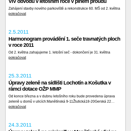
VIV obvodu v letošním roce v plném proudu
Zahájení stavby nového parkoviště a rekonstrukce 60. MŠ od 2. května
pokračovat
2.5.2011
Harmonogram provádění 1. seče travnatých ploch
v roce 2011
Od 2. května zahajujeme 1. letošní seč - dokončení je 31. května
pokračovat
25.3.2011
Úpravy zeleně na sídlišti Lochotín a Košutka v
rámci dotace OŽP MMP
Od konce března a v dubnu letošního roku bude provedena úprava
zeleně u domů v ulicích:Manětínská 9-11Žlutická18-20Gerská 22…
pokračovat
24.3.2011