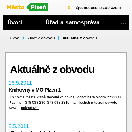
Zjednodušené zobrazení
Navigace
Úvod
Úřad a samospráva
---
Úvod
Život v obvodu
Aktuálně z obvodu
Aktuálně z obvodu
16.5.2011
Knihovny v MO Plzeň 1
Knihovna města PlzněObvodní knihovna LochotínKralovická 22323 00
Plzeň tel.: 378 038 230, 378 038 231e-mail: lochotin@plzen.euweb:
www…
pokračovat
2.5.2011