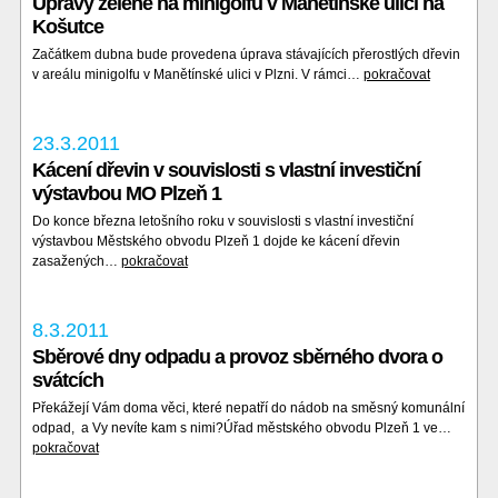
Úpravy zeleně na minigolfu v Manětínské ulici na
Košutce
Začátkem dubna bude provedena úprava stávajících přerostlých dřevin
v areálu minigolfu v Manětínské ulici v Plzni. V rámci…
pokračovat
23.3.2011
Kácení dřevin v souvislosti s vlastní investiční
výstavbou MO Plzeň 1
Do konce března letošního roku v souvislosti s vlastní investiční
výstavbou Městského obvodu Plzeň 1 dojde ke kácení dřevin
zasažených…
pokračovat
8.3.2011
Sběrové dny odpadu a provoz sběrného dvora o
svátcích
Překážejí Vám doma věci, které nepatří do nádob na směsný komunální
odpad, a Vy nevíte kam s nimi?Úřad městského obvodu Plzeň 1 ve…
pokračovat