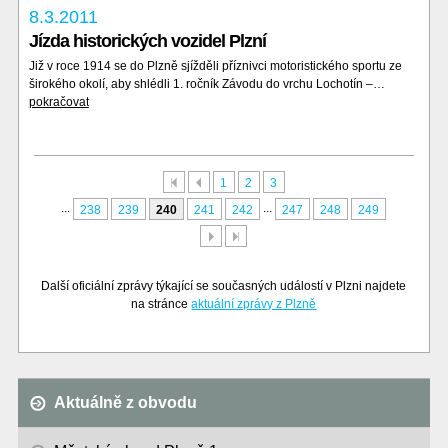
8.3.2011
Jízda historických vozidel Plzní
Již v roce 1914 se do Plzně sjížděli příznivci motoristického sportu ze
širokého okolí, aby shlédli 1. ročník Závodu do vrchu Lochotín –…
pokračovat
První
Předchozí
1
2
3
...
...
238
239
240
241
242
247
248
249
Další
Poslední
Další oficiální zprávy týkající se současných událostí v Plzni najdete
na stránce
aktuální zprávy z Plzně
Aktuálně z obvodu