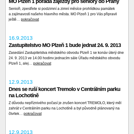
MO Plzeň 1 pořádá zájezdy pro seniory do Prahy
Senioři, zpestřete si podzimní a zimní měsíce prohlídkou památek
a zajímavostí našeho hlavního města. MO Plzeň 1 pro Vás připravil
ještě…
pokračovat
16.9.2013
Zastupitelstvo MO Plzeň 1 bude jednat 24. 9. 2013
Zasedání Zastupitelstva městského obvodu Plzeň 1 se konáv úterý dne
24. 9. 2013 ve 14.00 hodinv jednacím sále Úřadu městského obvodu
Plzeň 1, alej…
pokračovat
12.9.2013
Dnes se ruší koncert Tremolo v Centrálním parku
na Lochotíně
Z důvodu nepříznivého počasí je zrušen koncert TREMOLO, který měl
zahrát v Centrálním parku na Lochotíně a byl původně plánovaný na
čtvrtek…
pokračovat
12.9.2013