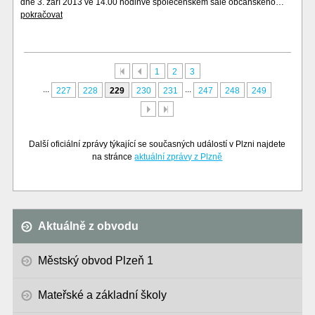
dne 3. září 2013 ve 14.00 hodinve společenském sále občanského…
pokračovat
První
Předchozí
1
2
3
...
...
227
228
229
230
231
247
248
249
Další
Poslední
Další oficiální zprávy týkající se současných událostí v Plzni najdete
na stránce
aktuální zprávy z Plzně
Aktuálně z obvodu
Městský obvod Plzeň 1
Mateřské a základní školy