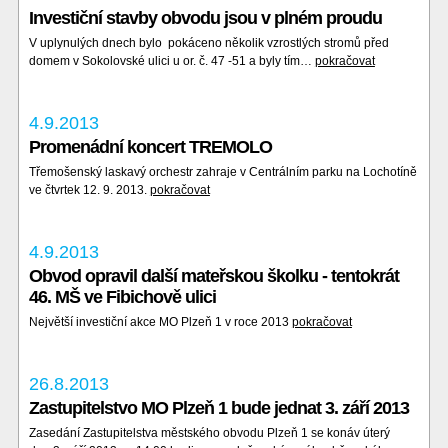
Investiční stavby obvodu jsou v plném proudu
V uplynulých dnech bylo pokáceno několik vzrostlých stromů před
domem v Sokolovské ulici u or. č. 47 -51 a byly tím…
pokračovat
4.9.2013
Promenádní koncert TREMOLO
Třemošenský laskavý orchestr zahraje v Centrálním parku na Lochotíně
ve čtvrtek 12. 9. 2013.
pokračovat
4.9.2013
Obvod opravil další mateřskou školku - tentokrát
46. MŠ ve Fibichově ulici
Největší investiční akce MO Plzeň 1 v roce 2013
pokračovat
26.8.2013
Zastupitelstvo MO Plzeň 1 bude jednat 3. září 2013
Zasedání Zastupitelstva městského obvodu Plzeň 1 se konáv úterý