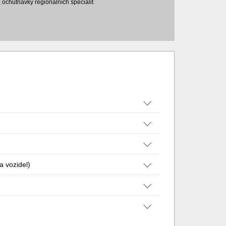
 ochutnávky regionálních specialit
a vozidel)