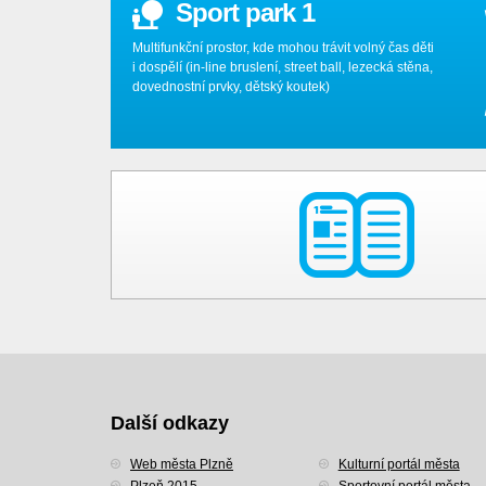
Sport park 1
Multifunkční prostor, kde mohou trávit volný čas děti
i dospělí (in-line bruslení, street ball, lezecká stěna,
dovednostní prvky, dětský koutek)
Další odkazy
Web města Plzně
Kulturní portál města
Plzeň 2015
Sportovní portál města