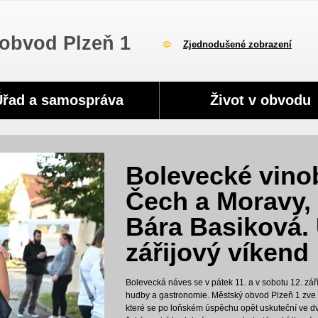
obvod Plzeň 1
Zjednodušené zobrazení
Úřad a samospráva
Život v obvodu
Bolevecké vinob
Čech a Moravy, 
Bára Basiková.
zářijový víkend
Bolevecká náves se v pátek 11. a v sobotu 12. zář
hudby a gastronomie. Městský obvod Plzeň 1 zve n
které se po loňském úspěchu opět uskuteční ve d