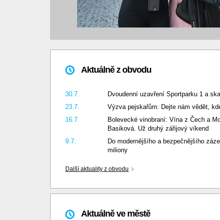
Aktuálně z obvodu
30.7.
Dvoudenní uzavření Sportparku 1 a sk
23.7.
Výzva pejskařům: Dejte nám vědět, k
16.7.
Bolevecké vinobraní: Vína z Čech a Mo
Basiková. Už druhý zářijový víkend
9.7.
Do modernějšího a bezpečnějšího záze
miliony
Další aktuality z obvodu
Aktuálně ve městě