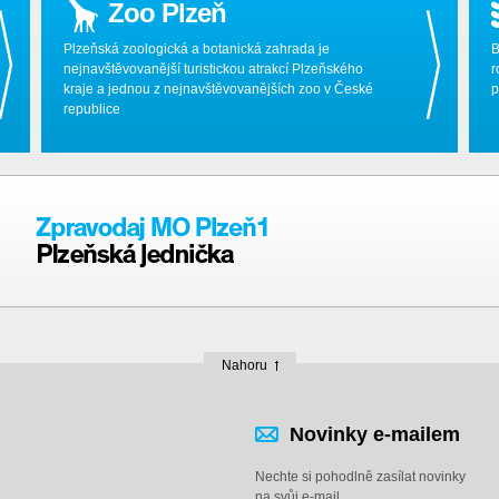
Zoo Plzeň
Plzeňská zoologická a botanická zahrada je
B
nejnavštěvovanější turistickou atrakcí Plzeňského
r
kraje a jednou z nejnavštěvovanějších zoo v České
p
republice
Nahoru
Novinky e-mailem
Nechte si pohodlně zasílat novinky
na svůj e-mail