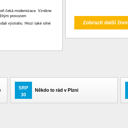
zeň čeká modernizace. Vznikne
ržitým provozem
Zobrazit další živo
ali výstrahu. Hrozí také silné
SRP
e
Někdo to rád v Plzni
30