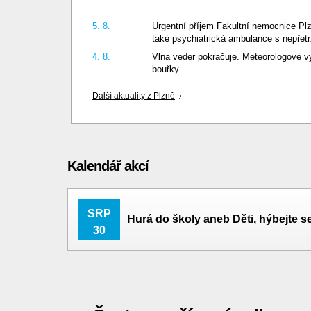
5. 8.
Urgentní příjem Fakultní nemocnice Pl
také psychiatrická ambulance s nepřet
4. 8.
Vlna veder pokračuje. Meteorologové vyd
bouřky
Další aktuality z Plzně
Kalendář akcí
SRP
Hurá do školy aneb Děti, hýbejte s
30