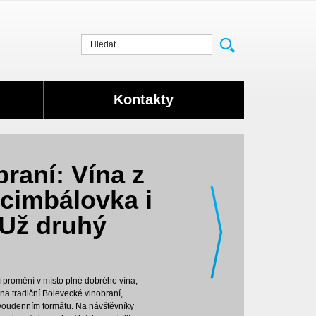
Vyhledat
Kontakty
raní: Vína z
cimbálovka i
 Už druhý
í promění v místo plné dobrého vína,
a tradiční Bolevecké vinobraní,
voudenním formátu. Na návštěvníky