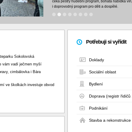
čeká pestrý hudební program, bohatá nabídka vín,
i doprovodný program pro děti a dospělé.
Potřebuji si vyřídit
ateparku Sokolovská
Doklady
de vám vadí ječmen myší
ravy, cimbálovka i Bára
Sociální oblast
Bydlení
mí ve školkách investuje obvod
Doprava (registr řidičů 
Podnikání
Stavba a rekonstrukce