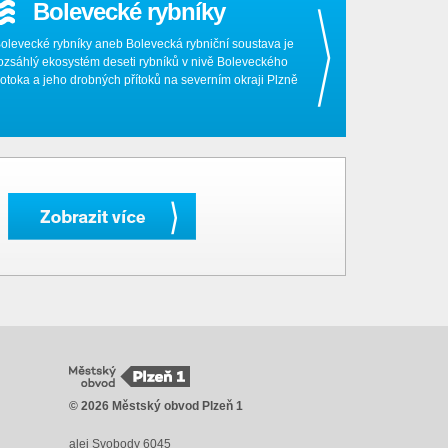
Bolevecké rybníky
olevecké rybníky aneb Bolevecká rybniční soustava je
ozsáhlý ekosystém deseti rybníků v nivě Boleveckého
otoka a jeho drobných přítoků na severním okraji Plzně
© 2026 Městský obvod Plzeň 1
alej Svobody 6045